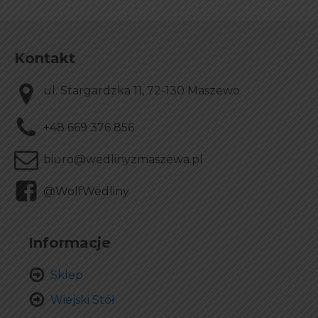
Kontakt
ul. Stargardzka 11, 72-130 Maszewo
+48 669 376 856
biuro@wedlinyzmaszewa.pl
@WolfWedliny
Informacje
Sklep
Wiejski Stół