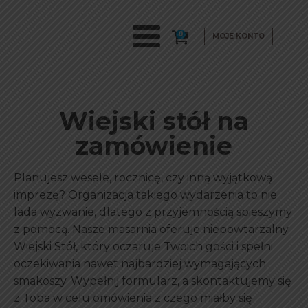
0
MOJE KONTO
Wiejski stół na
zamówienie
Planujesz wesele, rocznicę, czy inną wyjątkową
imprezę? Organizacja takiego wydarzenia to nie
lada wyzwanie, dlatego z przyjemnością spieszymy
z pomocą. Nasze masarnia oferuje niepowtarzalny
Wiejski Stół, który oczaruje Twoich gości i spełni
oczekiwania nawet najbardziej wymagających
smakoszy. Wypełnij formularz, a skontaktujemy się
z Toba w celu omówienia z czego miałby się