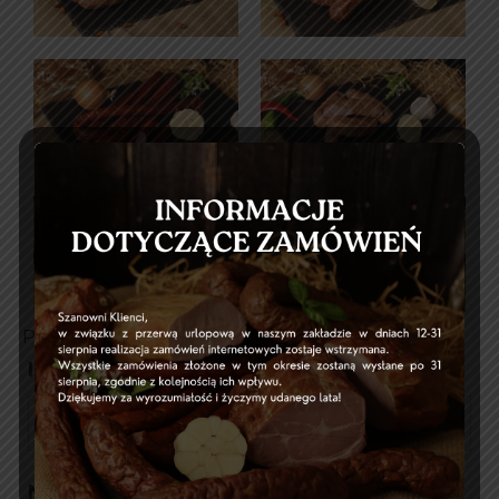
Pola oznaczone znakiem
*
są wymagane
Imię
*
Numer telefonu
*