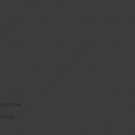
 parzona,
a E250.