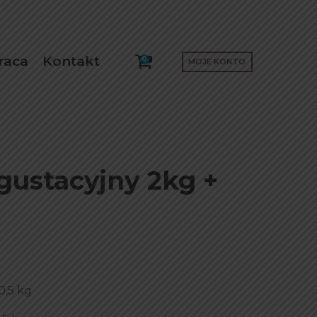
raca
Kontakt
0
MOJE KONTO
gustacyjny 2kg +
0,5 kg