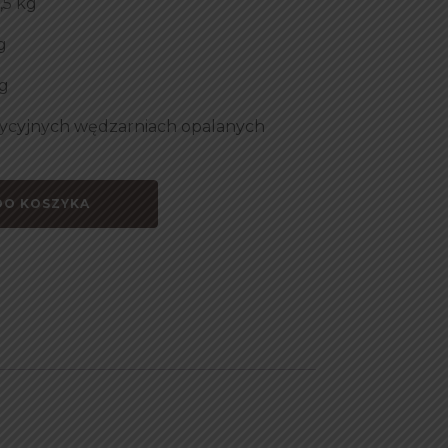
,5 kg
g
g
ycyjnych wędzarniach opalanych
DO KOSZYKA