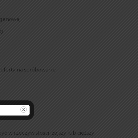
lagenowej
50
 oferty na spróbowanie
ć w rzeczywistości lżejszy lub cięższy