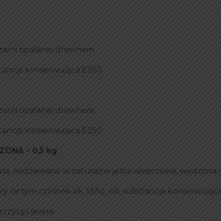
zarni opalanej drewnem
stancja konserwująca E250.
zarni opalanej drewnem.
stancja konserwująca E250.
ONA - 0,5 kg
na, nadziewana w naturalne jelita wieprzowe, wędzona i
y (w tym czosnek ok. 1,5%), sól, substancja konserwując
czycy i selera.