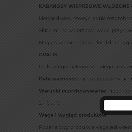
KABANOSY WIEPRZOWE WĘDZONE - 
Kiełbaski wieprzowe, średnio rozdrobni
Skład: mięso wieprzowe, woda, przypraw
Mogą zawierać śladowe ilości drobiu, gor
GRATIS
Do każdego małego i średniego zestawu
Data ważności:
najlepiej spożyć w ciąg
Warunki przechowywania:
Przechowy
2 – 6 st. C.
Waga i wygląd produktów
Podana przy produkcie waga jest orient