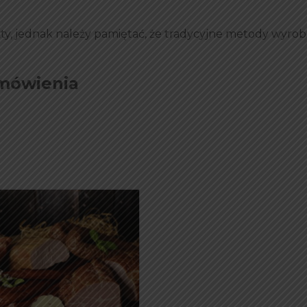
ty, jednak należy pamiętać, że tradycyjne metody wyrob
amówienia