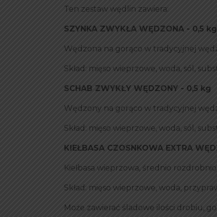
Ten zestaw wędlin zawiera:
SZYNKA ZWYKŁA WĘDZONA - 0,5 kg
Wędzona na gorąco w tradycyjnej węd
Skład: mięso wieprzowe, woda, sól, sub
SCHAB ZWYKŁY WĘDZONY - 0,5 kg
Wędzony na gorąco w tradycyjnej węd
Skład: mięso wieprzowe, woda, sól, sub
KIEŁBASA CZOSNKOWA EXTRA WĘDZ
Kiełbasa wieprzowa, średnio rozdrobnio
Skład: mięso wieprzowe, woda, przypraw
Może zawierać śladowe ilości drobiu, gor