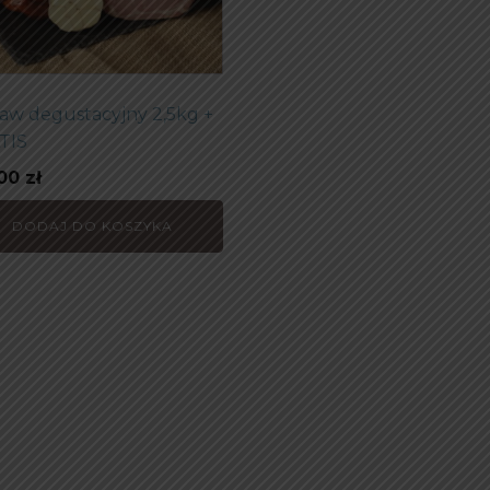
aw degustacyjny 2,5kg +
TIS
,00
zł
DODAJ DO KOSZYKA