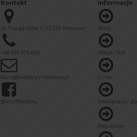
Kontakt
Informacje
ul. Stargardzka 11, 72-130 Maszewo
Sklep
+48 669 376 856
Wiejski Stół
biuro@wedlinyzmaszewa.pl
O nas
@WolfWedliny
Współpraca / dla
Regulamin