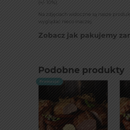
(+/- 10%).
Na zdjęciach widoczne są nasze produk
wyglądać nieco inaczej.
Zobacz jak pakujemy z
Podobne produkty
Promocja!