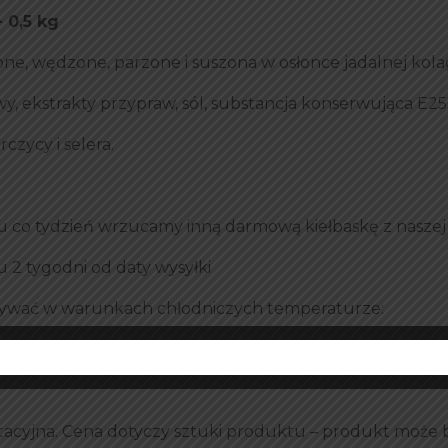
0,5 kg
one, wędzone, parzone i suszona w osłonce jadalnej ko
y, ekstrakty przypraw, sól, substancja konserwująca E2
czycy i selera.
 co tydzień wrzucamy inną darmową kiełbaskę z naszej
u 2 tygodni od daty wysyłki
wać w warunkach chłodniczych temperaturze:
acyjna. Cena dotyczy sztuki produktu – produkt może by